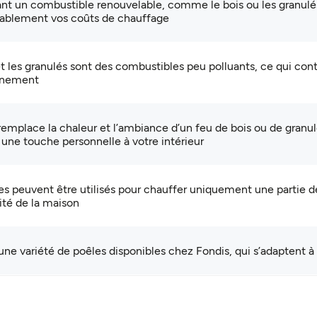
Profitez d'une chaleur instantanée, avec des
Notre équipe d'installateurs est qualifiée pour
sant un combustible renouvelable, comme le bois ou les granulé
flammes réalistes, grâce à la cheminée
installer vos appareils de chauffage dans le
ablement vos coûts de chauffage
électrique SOLUS
respect des normes de sécurité et de qualité
on et chaleur douce
et les granulés sont des combustibles peu polluants, ce qui cont
onnement
remplace la chaleur et l’ambiance d’un feu de bois ou de granu
 une touche personnelle à votre intérieur
es peuvent être utilisés pour chauffer uniquement une partie d
lité de la maison
 une variété de poêles disponibles chez Fondis, qui s’adaptent à t