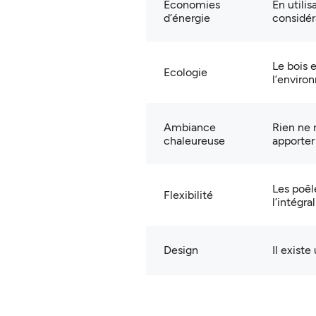
écologique, utilisable toute l'année
Economies
En utili
d’énergie
considér
Poêle à accumulation Orion
Le poêle Orion allie performance d’accumulati
pour un confort durable.
Le bois 
Ecologie
l’envir
Ambiance
Rien ne 
chaleureuse
apporter
Les poêl
Flexibilité
l’intégra
Design
Il existe