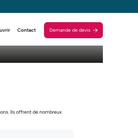
uvrir
Contact
Demande de devis
Notre équipe commerciale
Notre équipe commerciale est formée pour vous
proposer les appareils qui répondent à vos
besoins et vous conseiller tout au long de votre
projet
Nos Projets
ons. Ils offrent de nombreux
Découvrez l'ensemble de nos projets réalisés par
Fondis Expo, alliant expertise, innovation et
design