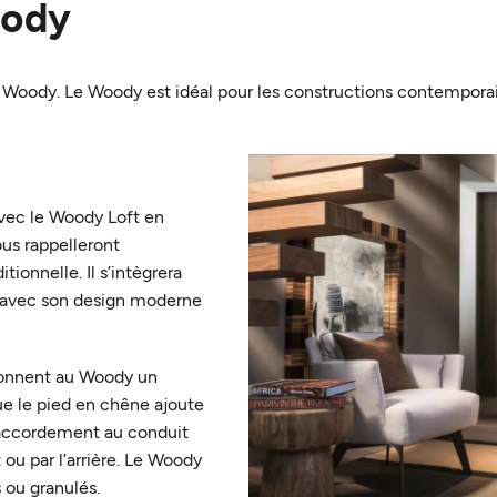
oody
Woody. Le Woody est idéal pour les constructions contempora
vec le Woody Loft en
us rappelleront
ionnelle. Il s’intègrera
r avec son design moderne
donnent au Woody un
ue le pied en chêne ajoute
 raccordement au conduit
 ou par l’arrière. Le Woody
s ou granulés.